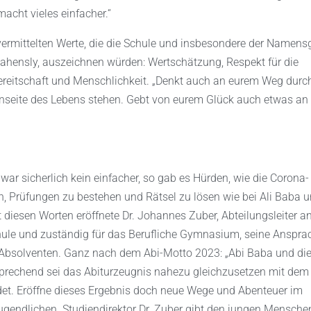
acht vieles einfacher.“
 vermittelten Werte, die die Schule und insbesondere der Namens
ahensly, auszeichnen würden: Wertschätzung, Respekt für die
sbereitschaft und Menschlichkeit. „Denkt auch an eurem Weg durc
enseite des Lebens stehen. Gebt von eurem Glück auch etwas an
war sicherlich kein einfacher, so gab es Hürden, wie die Corona-
 Prüfungen zu bestehen und Rätsel zu lösen wie bei Ali Baba 
t diesen Worten eröffnete Dr. Johannes Zuber, Abteilungsleiter a
ule und zuständig für das Berufliche Gymnasium, seine Anspra
 Absolventen. Ganz nach dem Abi-Motto 2023: „Abi Baba und di
tsprechend sei das Abiturzeugnis nahezu gleichzusetzen mit dem
ndet. Eröffne dieses Ergebnis doch neue Wege und Abenteuer im
ugendlichen. Studiendirektor Dr. Zuber gibt den jungen Mensche