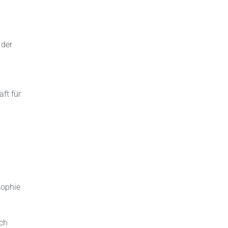
 der
ft für
sophie
ach