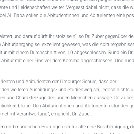
ente und Leidenschaften weiter. Vergesst dabei nicht, dass die 
bei Ali Baba sollen die Abiturientinnen und Abiturienten eine pos
stert und darauf dürft Ihr stolz sein“, so Dr. Zuber gegenüber d
ge Abiturjahrgang sei exzellent gewesen, was die Abiturergebniss
tur mit einem Durchschnitt von 1,0 abgeschlossen. Rund ein Drit
 Abitur mit einer Eins vor dem Komma abgeschlossen. Und rund
urienten und Abiturienten der Limburger Schule, dass der
r den weiteren Ausbildungs- und Studienweg sei, jedoch nichts ü
ften und Charakterzüge der jungen Menschen aussage. Dr. Zuber 
lichkeit bleibe. Den Abiturientinnen und Abiturienten stünden g
rnehmt Verantwortung“, empfiehlt Dr. Zuber.
en und mündlichen Prüfungen sei für alle eine Bescheinigung, d