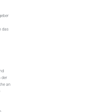
geber
h das
und
n der
che an
e
n