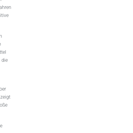
wahren
itive
en
e
tel
 die
ber
zeigt
roße
ie