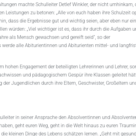
ltungen machte Schulleiter Detlef Winkler, der nicht umhinkam, 
en Leistungen zu betonen: „Alle von euch haben ihre Schulzeit o
 hin, dass die Ergebnisse gut und wichtig seien, aber eben nur ei
llen würden: „Viel wichtiger ist es, dass ihr durch die Aufgaben 
ahre als Mensch gewachsen und gereift seid“, so der
 werde alle Abiturientinnen und Abiturienten mittel- und langfris
dem hohen Engagement der beteiligten Lehrerinnen und Lehrer, s
Fachwissen und pädagogischem Gespür ihre Klassen geleitet hät
g der Jugendlichen durch ihre Eltern, Geschwister, Großeltern un
lleiter in seiner Ansprache den Absolventinnen und Absolvent
u haben, geht euren Weg, geht in die Welt hinaus zu euren Traumin
ch die kleinen Dinge des Lebens schätzen lernen. „Geht mit gesu