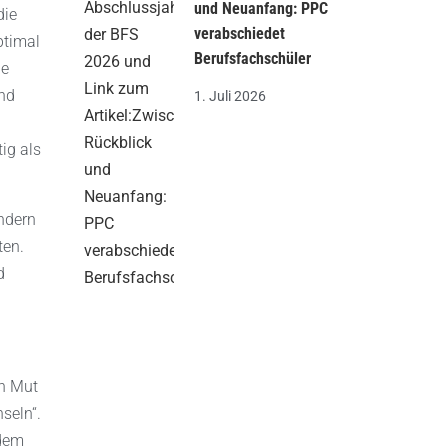
und Neuanfang: PPC
die
verabschiedet
ptimal
Berufsfachschüler
ne
und
1. Juli 2026
tig als
ondern
ten.
d
en Mut
seln“.
ndem