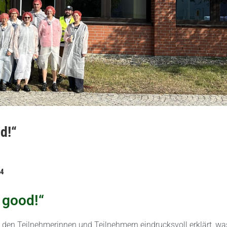
d!“
24
 good!“
 den Teilnehmerinnen und Teilnehmern eindrucksvoll erklärt, wa