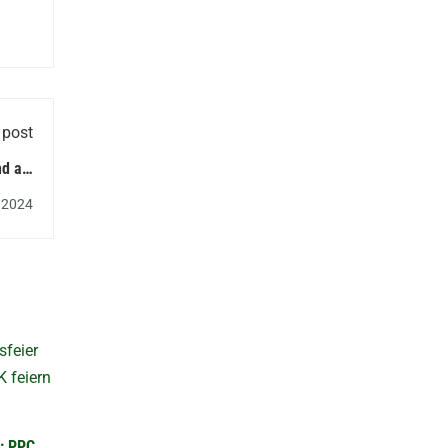
 post
d als
chule
 2024
e: PPC