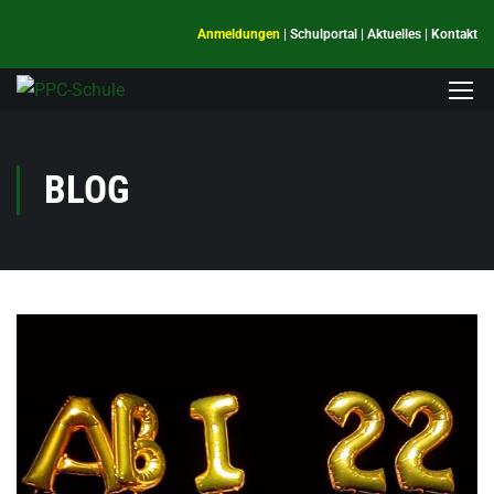
Anmeldungen
|
Schulportal
|
Aktuelles
|
Kontakt
BLOG