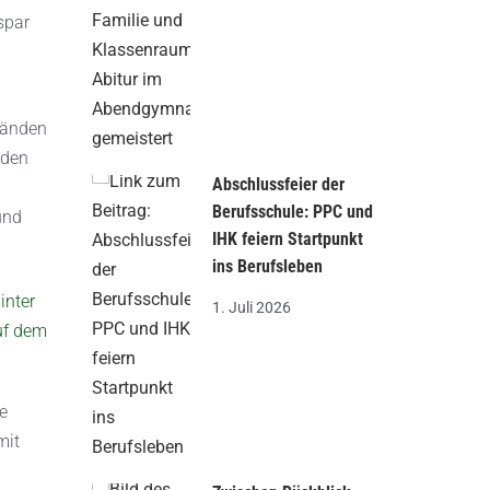
spar
Ständen
nden
Abschlussfeier der
Berufsschule: PPC und
und
IHK feiern Startpunkt
ins Berufsleben
1. Juli 2026
e
mit