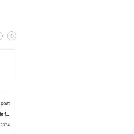
 post
e für
viert
 2024