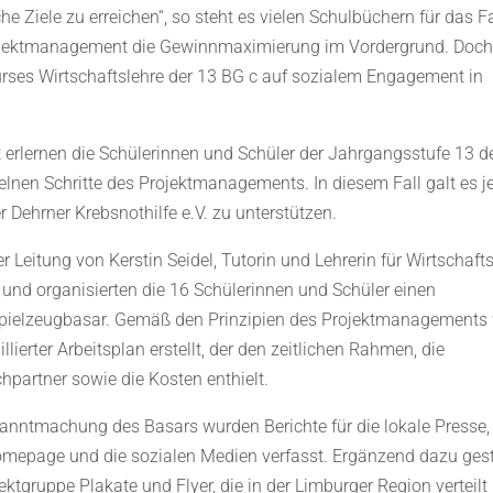
 Ziele zu erreichen“, so steht es vielen Schulbüchern für das F
rojektmanagement die Gewinnmaximierung im Vordergrund. Doch
urses Wirtschaftslehre der 13 BG c auf sozialem Engagement in
rlernen die Schülerinnen und Schüler der Jahrgangsstufe 13 d
elnen Schritte des Projektmanagements. In diesem Fall galt es 
r Dehrner Krebsnothilfe e.V. zu unterstützen.
r Leitung von Kerstin Seidel, Tutorin und Lehrerin für Wirtschafts
 und organisierten die 16 Schülerinnen und Schüler einen
pielzeugbasar. Gemäß den Prinzipien des Projektmanagements
illierter Arbeitsplan erstellt, der den zeitlichen Rahmen, die
hpartner sowie die Kosten enthielt.
anntmachung des Basars wurden Berichte für die lokale Presse,
mepage und die sozialen Medien verfasst. Ergänzend dazu gest
ektgruppe Plakate und Flyer, die in der Limburger Region verteilt