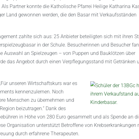
 Als Partner konnte die Katholische Pfarrei Heilige Katharina Ka
er Land gewonnen werden, die den Basar mit Verkaufsständen
gement zahlte sich aus: 25 Anbieter beteiligten sich mit ihren 
rspielzeugbasar in der Schule. Besucherinnen und Besucher fa
ße Auswahl an Spielzeugen – von Puppen und Bauklötzen über
wurde das Angebot durch einen Verpflegungsstand mit Getränken 
: „Für unseren Wirtschaftskurs war es
agements kennenzulernen. Noch
ndere Menschen zu übernehmen und
r Region beizutragen.“ Dank des
ebühren in Höhe von 280 Euro gesammelt und als Spende an di
iese Organisation unterstützt Betroffene von Krebserkrankungen 
etreuung durch erfahrene Therapeuten.