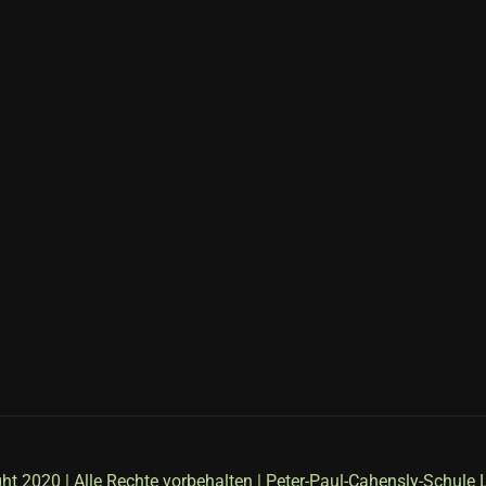
ht 2020 | Alle Rechte vorbehalten | Peter-Paul-Cahensly-Schule