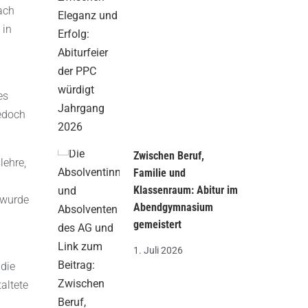
ach
 in
es
jedoch
Zwischen Beruf,
lehre,
Familie und
Klassenraum: Abitur im
 wurde
Abendgymnasium
gemeistert
1. Juli 2026
 die
altete