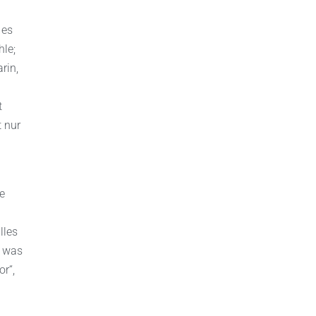
 es
hle;
rin,
t
 nur
e
lles
, was
r“,