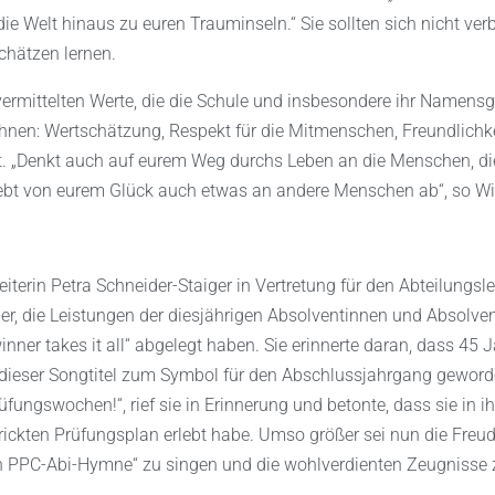
ie Welt hinaus zu euren Trauminseln.“ Sie sollten sich nicht ver
chätzen lernen.
 vermittelten Werte, die die Schule und insbesondere ihr Namensg
chnen: Wertschätzung, Respekt für die Mitmenschen, Freundlichke
eit. „Denkt auch auf eurem Weg durchs Leben an die Menschen, di
Gebt von eurem Glück auch etwas an andere Menschen ab“, so Wi
eiterin Petra Schneider-Staiger in Vertretung für den Abteilungsle
r, die Leistungen der diesjährigen Absolventinnen und Absolven
nner takes it all“ abgelegt haben. Sie erinnerte daran, dass 45 
ieser Songtitel zum Symbol für den Abschlussjahrgang gewor
ngswochen!“, rief sie in Erinnerung und betonte, dass sie in ih
rickten Prüfungsplan erlebt habe. Umso größer sei nun die Freud
en PPC-Abi-Hymne“ zu singen und die wohlverdienten Zeugnisse 