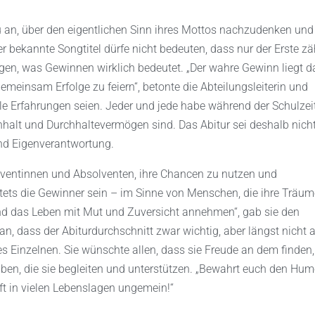
u an, über den eigentlichen Sinn ihres Mottos nachzudenken und
r bekannte Songtitel dürfe nicht bedeuten, dass nur der Erste zä
en, was Gewinnen wirklich bedeutet. „Der wahre Gewinn liegt da
meinsam Erfolge zu feiern“, betonte die Abteilungsleiterin und
le Erfahrungen seien. Jeder und jede habe während der Schulzei
halt und Durchhaltevermögen sind. Das Abitur sei deshalb nicht
und Eigenverantwortung.
solventinnen und Absolventen, ihre Chancen zu nutzen und
tets die Gewinner sein – im Sinne von Menschen, die ihre Träum
nd das Leben mit Mut und Zuversicht annehmen“, gab sie den
n, dass der Abiturdurchschnitt zwar wichtig, aber längst nicht a
des Einzelnen. Sie wünschte allen, dass sie Freude an dem finden
aben, die sie begleiten und unterstützen. „Bewahrt euch den Humo
lft in vielen Lebenslagen ungemein!“