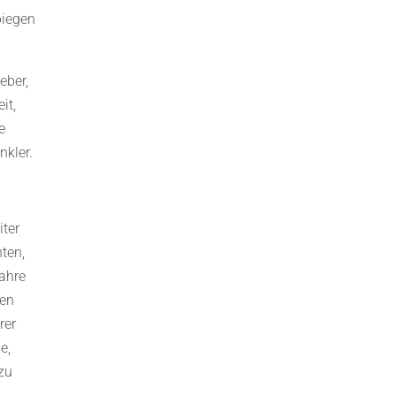
biegen
eber,
it,
e
nkler.
iter
ten,
Jahre
den
rer
e,
zu