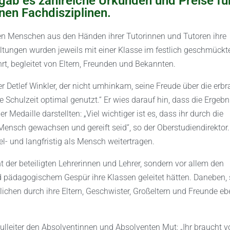
ab es zahlreiche Urkunden und Preise fü
nen Fachdisziplinen.
en Menschen aus den Händen ihrer Tutorinnen und Tutoren ihre
tungen wurden jeweils mit einer Klasse im festlich geschmückt
t, begleitet von Eltern, Freunden und Bekannten.
r Detlef Winkler, der nicht umhinkam, seine Freude über die erb
 Schulzeit optimal genutzt.“ Er wies darauf hin, dass die Ergebn
r Medaille darstellten: „Viel wichtiger ist es, dass ihr durch die
ensch gewachsen und gereift seid“, so der Oberstudiendirektor.
el- und langfristig als Mensch weitertragen.
der beteiligten Lehrerinnen und Lehrer, sondern vor allem den
d pädagogischem Gespür ihre Klassen geleitet hätten. Daneben,
dlichen durch ihre Eltern, Geschwister, Großeltern und Freunde e
leiter den Absolventinnen und Absolventen Mut: „Ihr braucht v