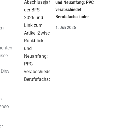
r
und Neuanfang: PPC
verabschiedet
Berufsfachschüler
1. Juli 2026
en
rachten
isse
 Dies
 so
benso
or