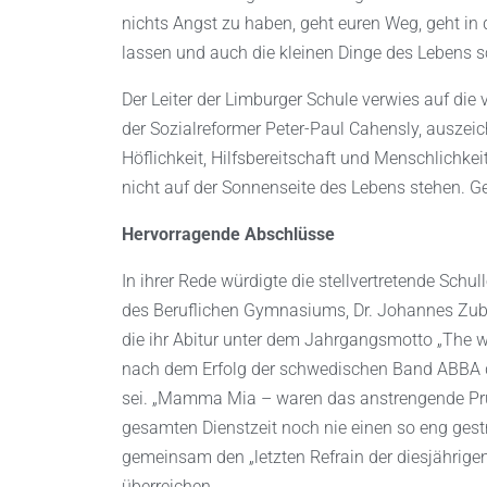
nichts Angst zu haben, geht euren Weg, geht in d
lassen und auch die kleinen Dinge des Lebens s
Der Leiter der Limburger Schule verwies auf die
der Sozialreformer Peter-Paul Cahensly, auszei
Höflichkeit, Hilfsbereitschaft und Menschlichk
nicht auf der Sonnenseite des Lebens stehen. 
Hervorragende Abschlüsse
In ihrer Rede würdigte die stellvertretende Schull
des Beruflichen Gymnasiums, Dr. Johannes Zube
die ihr Abitur unter dem Jahrgangsmotto „The wi
nach dem Erfolg der schwedischen Band ABBA d
sei. „Mamma Mia – waren das anstrengende Prüfu
gesamten Dienstzeit noch nie einen so eng gest
gemeinsam den „letzten Refrain der diesjährig
überreichen.