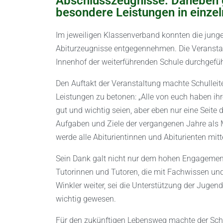
Abschlusszeugnisse. Daneben g
besondere Leistungen in einzel
Im jeweiligen Klassenverband konnten die jung
Abiturzeugnisse entgegennehmen. Die Veranstal
Innenhof der weiterführenden Schule durchgeführ
Den Auftakt der Veranstaltung machte Schulleite
Leistungen zu betonen: „Alle von euch haben ihre
gut und wichtig seien, aber eben nur eine Seite de
Aufgaben und Ziele der vergangenen Jahre als M
werde alle Abiturientinnen und Abiturienten mitt
Sein Dank galt nicht nur dem hohen Engagement 
Tutorinnen und Tutoren, die mit Fachwissen un
Winkler weiter, sei die Unterstützung der Jugen
wichtig gewesen.
Für den zukünftigen Lebensweg machte der Schul