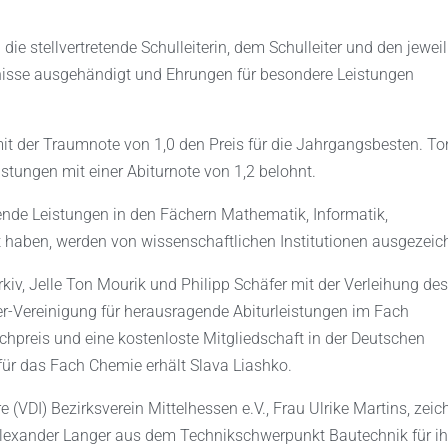
ie stellvertretende Schulleiterin, dem Schulleiter und den jewei
nisse ausgehändigt und Ehrungen für besondere Leistungen
mit der Traumnote von 1,0 den Preis für die Jahrgangsbesten. To
stungen mit einer Abiturnote von 1,2 belohnt.
gende Leistungen in den Fächern Mathematik, Informatik,
 haben, werden von wissenschaftlichen Institutionen ausgezeic
v, Jelle Ton Mourik und Philipp Schäfer mit der Verleihung des
r-Vereinigung für herausragende Abiturleistungen im Fach
uchpreis und eine kostenloste Mitgliedschaft in der Deutschen
ür das Fach Chemie erhält Slava Liashko.
 (VDI) Bezirksverein Mittelhessen e.V., Frau Ulrike Martins, zeic
 Alexander Langer aus dem Technikschwerpunkt Bautechnik für i